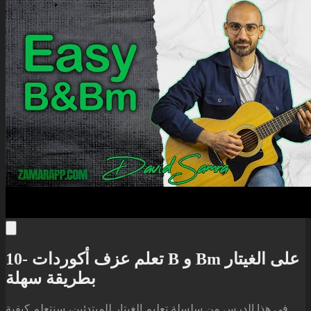
10- تعلم عزف أكوردات B و Bm على الغيتار
بطريقة سهلة
في هذا الدرس من سلسلة تعليم الغيتار للمبتدئين، سنتعلم كيفية