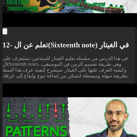
12- تعلم عن ال(Sixteenth note) في الغيتار
في هذا الدرس من سلسلة تعليم الغيتار للمبتدئين، سنتعرف على
ال(Sixteenth note)، وهي طريقة تقسيم الزمن في الموسيقى،
وكيفية العزف عليها على الغيتار. سنشرح كيفية عزف هذا النمط
بطريقة سهلة ومبسطة لتتمكن من إضافة تنوع وإيقاع إلى عزفك.