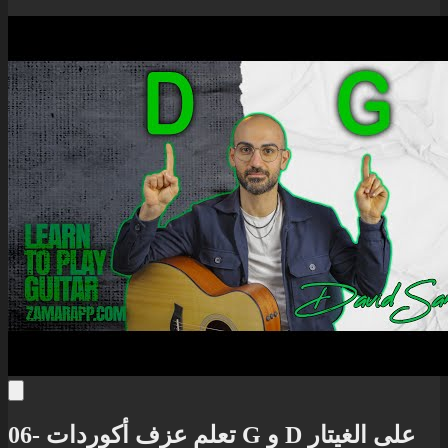
06- تعلم عزف أكوردات G و D على الغيتار