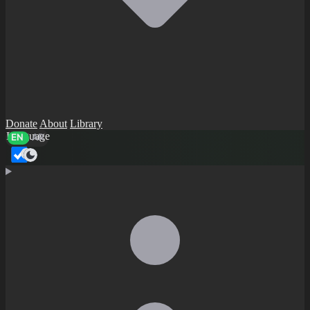
Donate
About
Library
Language
EN
AR
Dark mode