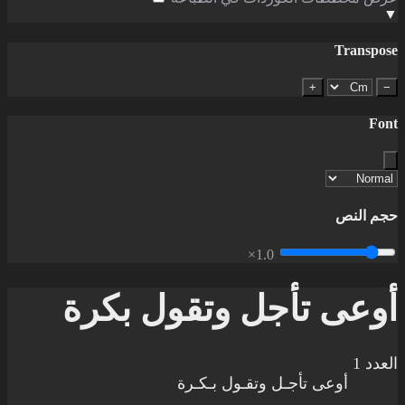
▼
Transpose
+
−
Font
حجم النص
1.0×
أوعى تأجل وتقول بكرة
العدد 1
أوعى تأجـل وتقـول بـكـرة