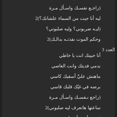
(راجـع نفسـك واسـأل مـرة
ليه أنا جيت من السماء علشانك؟)2
(ليـه ضربوني؟ وليه صلبوني؟
وحكم الموت نفذتـه بدالـك)2 
العدد 3
أنا حبيتك انت يا خاطي
بدمي فديتك وانت العاصي
ماهنش عليَّ أسقيك كاسي
برضه في غيّك قلبك قاسي
(راجع نـفسـك واسـأل مـرة
ساعتها هاتعرف ليه صلبوني)2