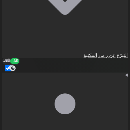
التبرّع
عن زامار
المكتبة
اللغة
EN
AR
الوضع الداكن