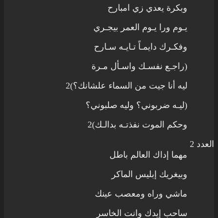
وبكرة يعدي زي امبارح
يـوم ورا يـوم العمر بيجـري
وفكـرك دايمـاً تـايـه سـارح
(راجـع نفسـك واسـأل مـرة
ليه أنا جيت من السماء علشانك؟)2
(ليـه ضربوني؟ وليه صلبوني؟
وحكم الموت نفذتـه بدالـك)2
العدد 2
مهما إداك العالم باطل
وبيغريك إبليس الماكر
ماشي وراه ومعصب عينك
ساحب إيدك وانت الخاسر